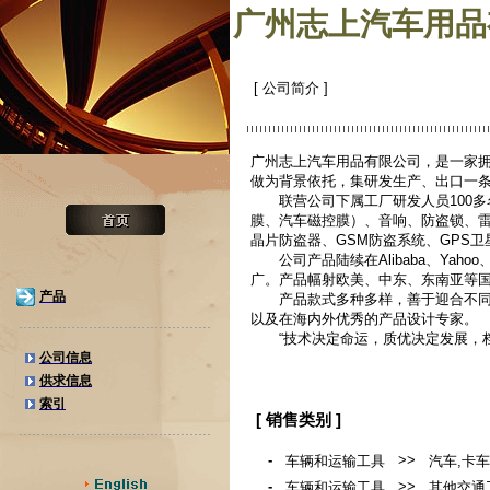
广州志上汽车用品
[ 公司简介 ]
广州志上汽车用品有限公司，是一家拥
做为背景依托，集研发生产、出口一
联营公司下属工厂研发人员100多名
膜、汽车磁控膜）、音响、防盗锁、雷
晶片防盗器、GSM防盗系统、GPS卫
公司产品陆续在Alibaba、Yaho
广。产品幅射欧美、中东、东南亚等
产品
产品款式多种多样，善于迎合不同国
以及在海内外优秀的产品设计专家。
“技术决定命运，质优决定发展，档
公司信息
供求信息
索引
[ 销售类别 ]
-
>>
车辆和运输工具
汽车,卡车
-
>>
车辆和运输工具
其他交通